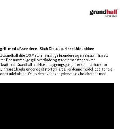
sgrill med 4 Brændere - Skab Dit Luksuriøse Udekøkken
d Grandhall Elite G5! Med fem kraftige brændere og en ekstra infrarød
ater. Den rummelige grilloverflade og støbejernsristene sikrer
 kraftfuld, Grandhall Pro Elite indbygningsgasgrill er et must-have for
, infrarød bagbrænder og et stort grillareal, er denne model ideel for dig,
nktionelt udekøkken. Oplev den overlegne ydeevne og holdbarhed med