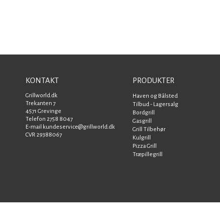
KONTAKT
PRODUKTER
Grillworld.dk
Haven og Bålsted
Trekanten 7
Tilbud - Lagersalg
4571 Grevinge
Bordgrill
Telefon 2758 8047
Gasgrill
E-mail kundeservice@grillworld.dk
Grill Tilbehør
CVR 29388067
Kulgrill
Pizza Grill
Træpillegrill