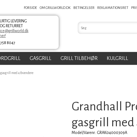
FORSIDE
OM GRILLWORLD.DK
BETINGELSER
REKLAMATIONSRET
PR
HURTIG LEVERING
 OG RETURRET
ce@grillworld.dk
her!
2758 8047
ORDGRILL
GASGRILL
GRILL TILBEHØR
KULGRILL
 gasgrill med 4 Brændere
Grandhall Pr
gasgrill med
Model/Varenr.: GRAK04000309A