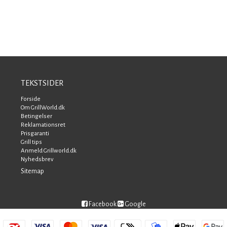
TEKSTSIDER
Forside
Om GrillWorld.dk
Betingelser
Reklamationsret
Prisgaranti
Grill tips
Anmeld Grillworld.dk
Nyhedsbrev
Sitemap
Facebook
Google