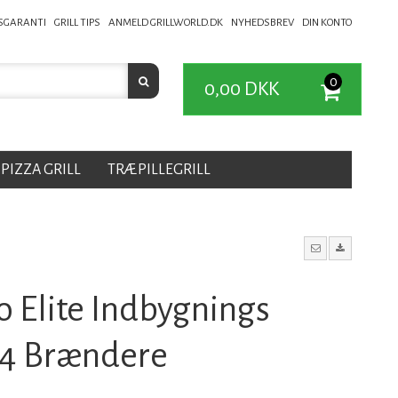
ISGARANTI
GRILL TIPS
ANMELD GRILLWORLD.DK
NYHEDSBREV
DIN KONTO
0
0,00 DKK
PIZZA GRILL
TRÆPILLEGRILL
o Elite Indbygnings
 4 Brændere