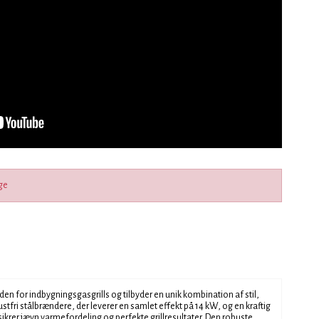
ge
den for indbygningsgasgrills og tilbyder en unik kombination af stil,
rustfri stålbrændere, der leverer en samlet effekt på 14 kW, og en kraftig
ikrer jævn varmefordeling og perfekte grillresultater. Den robuste