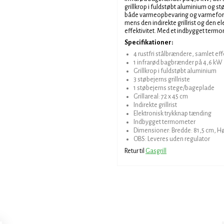
grillkrop i fuldstøbt aluminium og s
både varmeopbevaring og varmefordeli
mens den indirekte grillrist og den e
effektivitet. Med et indbygget term
Specifikationer:
4 rustfri stålbrændere, samlet ef
1 infrarød bagbrænder på 4,6 kW
Grillkrop i fuldstøbt aluminium
3 støbejerns grillriste
1 støbejerns stege/bageplade
Grillareal: 72 x 45 cm
Indirekte grillrist
Elektronisk trykknap tænding
Indbygget termometer
Dimensioner: Bredde: 81,5 cm, Hø
OBS: Leveres uden regulator
Retur til
Gasgrill