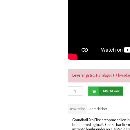
Leveringstid:
Fjernlager 3-5 hverda
Tilføj til kurv
Beskrivelse
Anmeldelser
Grandhall Pro Elite er topmodellen in
holdbarhed og kraft. Grillen har fire 
infrarød bagbrænder på 4,6 kW, der s