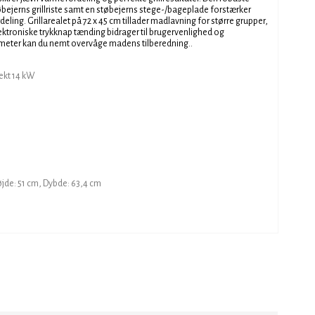
tøbejerns grillriste samt en støbejerns stege-/bageplade forstærker
ng. Grillarealet på 72 x 45 cm tillader madlavning for større grupper,
lektroniske trykknap tænding bidrager til brugervenlighed og
ometer kan du nemt overvåge madens tilberedning..
fekt 14 kW
jde: 51 cm, Dybde: 63,4 cm