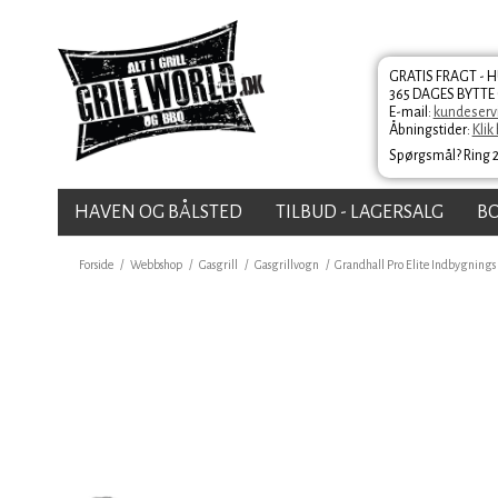
GRATIS FRAGT - 
365 DAGES BYTTE
E-mail:
kundeservi
Åbningstider:
Klik 
Spørgsmål? Ring 
HAVEN OG BÅLSTED
TILBUD - LAGERSALG
B
Forside
/
Webbshop
/
Gasgrill
/
Gasgrillvogn
/
Grandhall Pro Elite Indbygnings