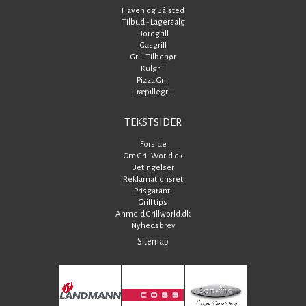
Haven og Bålsted
Tilbud - Lagersalg
Bordgrill
Gasgrill
Grill Tilbehør
Kulgrill
Pizza Grill
Træpillegrill
TEKSTSIDER
Forside
Om GrillWorld.dk
Betingelser
Reklamationsret
Prisgaranti
Grill tips
Anmeld Grillworld.dk
Nyhedsbrev
Sitemap