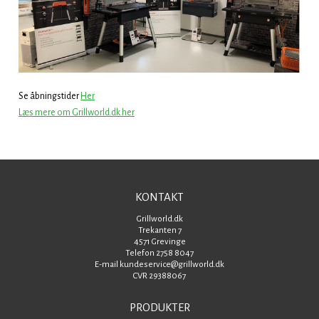
Se åbningstider
Her
Læs mere om Grillworld.dk her
KONTAKT
Grillworld.dk
Trekanten 7
4571 Grevinge
Telefon 2758 8047
E-mail kundeservice@grillworld.dk
CVR 29388067
PRODUKTER