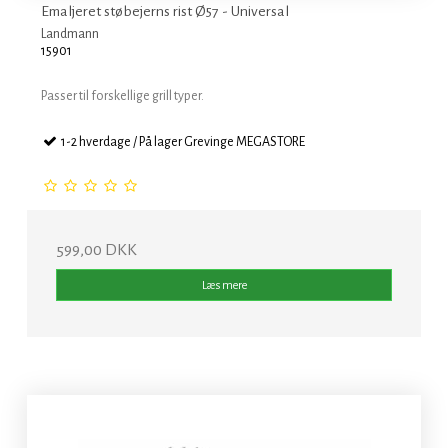
Emaljeret støbejerns rist Ø57 - Universal
Landmann
15901
Passer til forskellige grill typer.
1-2 hverdage / På lager Grevinge MEGASTORE
599,00 DKK
Læs mere