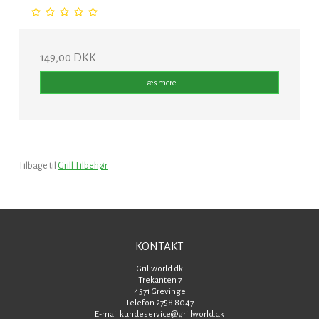
149,00 DKK
Læs mere
Tilbage til
Grill Tilbehør
KONTAKT
Grillworld.dk
Trekanten 7
4571 Grevinge
Telefon 2758 8047
E-mail kundeservice@grillworld.dk