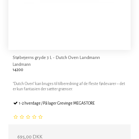
Støbejerns gryde 3 L - Dutch Oven Landmann
Landmann
14200
"Dutch Oven" kan bruges til tilberedning af de fleste fødevarer – det
er kun fantasien der sætter grænser.
1-2 hverdage / På lager Grevinge MEGASTORE
695,00 DKK