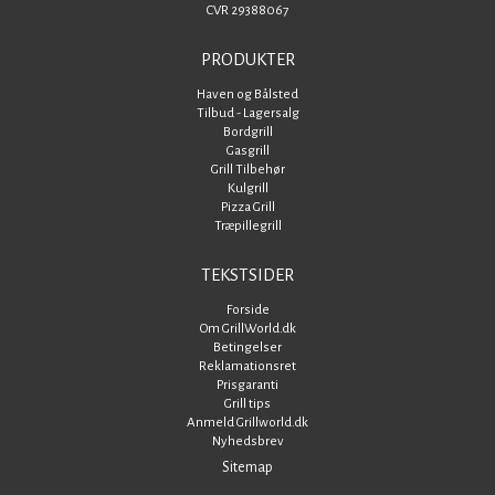
CVR 29388067
PRODUKTER
Haven og Bålsted
Tilbud - Lagersalg
Bordgrill
Gasgrill
Grill Tilbehør
Kulgrill
Pizza Grill
Træpillegrill
TEKSTSIDER
Forside
Om GrillWorld.dk
Betingelser
Reklamationsret
Prisgaranti
Grill tips
Anmeld Grillworld.dk
Nyhedsbrev
Sitemap