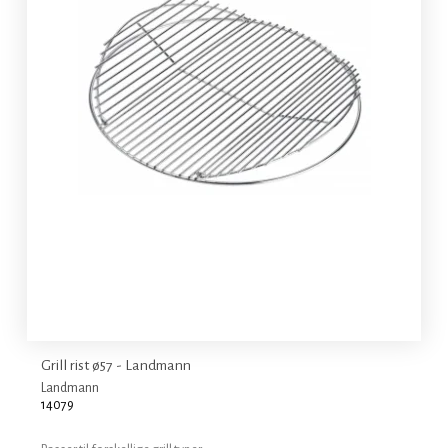
Grill rist ø57 - Landmann
Landmann
14079