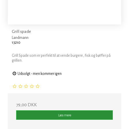
Grill spade
Landmann
13210
Grill Spade som er perfekt til at vende burgere, fisk og bøffer på
grillen.
Udsolgt - men kommer igen
79,00 DKK
Læs mere