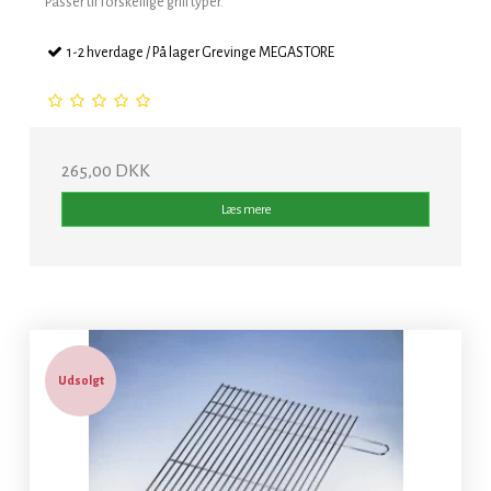
Passer til forskellige grill typer.
1-2 hverdage / På lager Grevinge MEGASTORE
265,00 DKK
Læs mere
Udsolgt