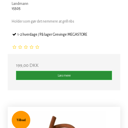
Landmann
15505
Holder som gør det nemmere at grill ribs
1-2 hverdage / På lager Grevinge MEGASTORE
199,00 DKK
Læs mere
Tilbud