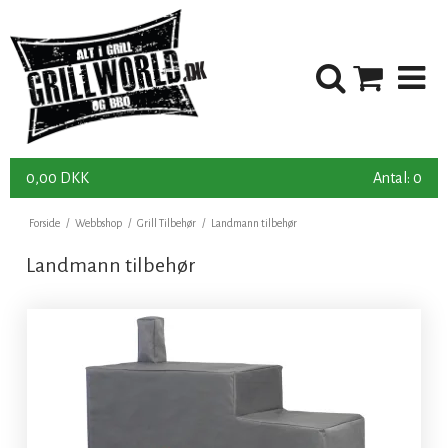
0,00 DKK
Antal: 0
Forside
/
Webbshop
/
Grill Tilbehør
/
Landmann tilbehør
Landmann tilbehør