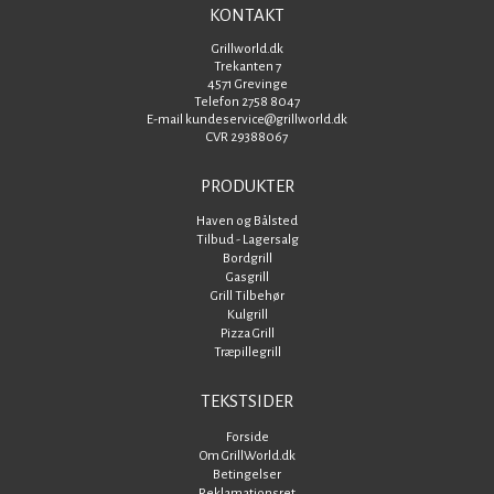
KONTAKT
Grillworld.dk
Trekanten 7
4571 Grevinge
Telefon 2758 8047
E-mail kundeservice@grillworld.dk
CVR 29388067
PRODUKTER
Haven og Bålsted
Tilbud - Lagersalg
Bordgrill
Gasgrill
Grill Tilbehør
Kulgrill
Pizza Grill
Træpillegrill
TEKSTSIDER
Forside
Om GrillWorld.dk
Betingelser
Reklamationsret