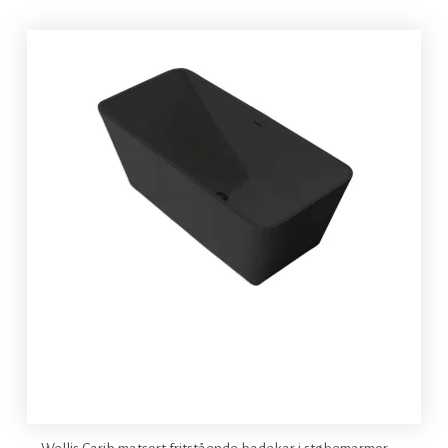
Wellis Carib matsort fritstående badekar i støbemarmor