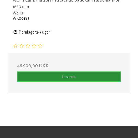
1650 mm
Wellis
WK00183
Fjernlager 2-3 uger
48.900,00 DKK
Læs mere