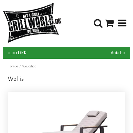
0,00 DKK
Antal: 0
Forside
/
Webbshop
Wellis