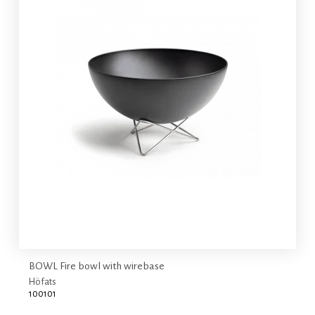
BOWL Fire bowl with wirebase
Höfats
100101