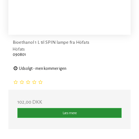
Bioethanol 1 L til SPIN lampe fra Höfats
Höfats
090801
Udsolgt - men kommer igen
102,00 DKK
Læs mere