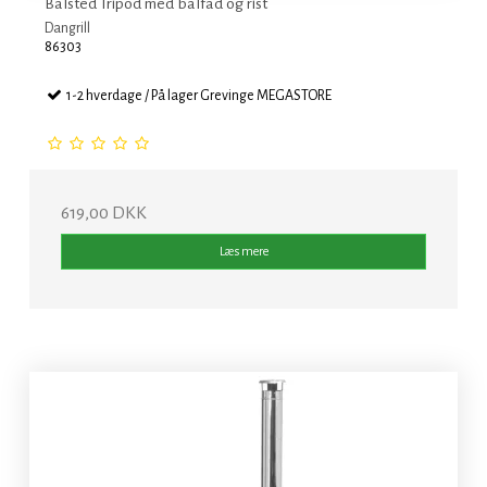
Bålsted Tripod med bålfad og rist
Dangrill
86303
1-2 hverdage / På lager Grevinge MEGASTORE
619,00 DKK
Læs mere