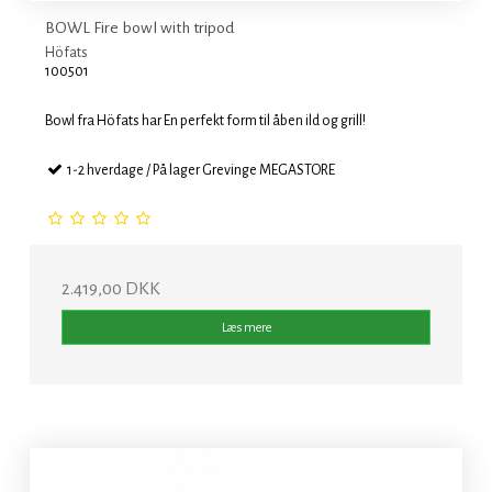
BOWL Fire bowl with tripod
Höfats
100501
Bowl fra Höfats har En perfekt form til åben ild og grill!
1-2 hverdage / På lager Grevinge MEGASTORE
2.419,00 DKK
Læs mere