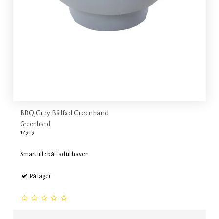
BBQ Grey Bålfad Greenhand
Greenhand
12919
Smart lille bålfad til haven
På lager