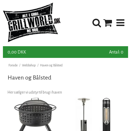
0,00 DKK
Antal: 0
Forside
/
Webbshop
/
Haven og Bålsted
Haven og Bålsted
Her sælger vi udstyr til brug i haven