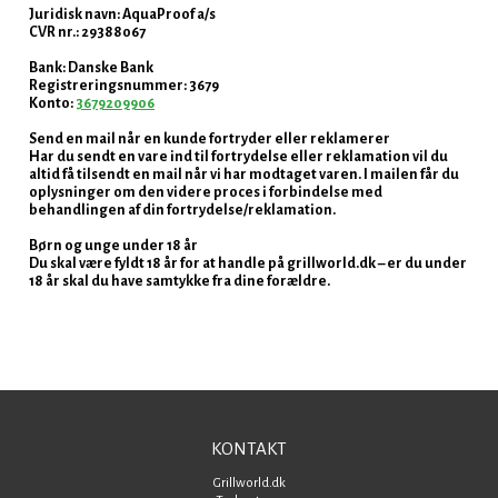
Juridisk navn: AquaProof a/s
CVR nr.: 29388067
Bank: Danske Bank
Registreringsnummer: 3679
Konto:
3679209906
Send en mail når en kunde fortryder eller reklamerer
Har du sendt en vare ind til fortrydelse eller reklamation vil du
altid få tilsendt en mail når vi har modtaget varen. I mailen får du
oplysninger om den videre proces i forbindelse med
behandlingen af din fortrydelse/reklamation.
Børn og unge under 18 år
Du skal være fyldt 18 år for at handle på grillworld.dk – er du under
18 år skal du have samtykke fra dine forældre.
KONTAKT
Grillworld.dk