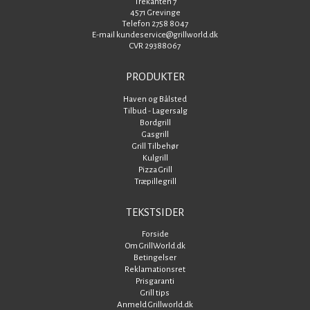
Trekanten 7
4571 Grevinge
Telefon 2758 8047
E-mail kundeservice@grillworld.dk
CVR 29388067
PRODUKTER
Haven og Bålsted
Tilbud - Lagersalg
Bordgrill
Gasgrill
Grill Tilbehør
Kulgrill
Pizza Grill
Træpillegrill
TEKSTSIDER
Forside
Om GrillWorld.dk
Betingelser
Reklamationsret
Prisgaranti
Grill tips
Anmeld Grillworld.dk