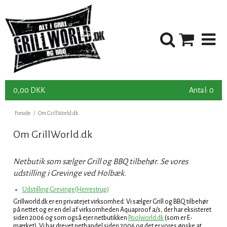
0,00 DKK
Antal: 0
Forside
/
Om GrillWorld.dk
Om GrillWorld.dk
Netbutik som sælger Grill og BBQ tilbehør. Se vores
udstilling i Grevinge ved Holbæk.
Udstilling Grevinge(Herrestrup)
Grillworld.dk er en privatejet virksomhed. Vi sælger Grill og BBQ tilbehør
på nettet og er en del af virksomheden Aquaproof a/s, der har eksisteret
siden 2006 og som også ejer netbutikken
Poolworld.dk
(som er E-
mærket). Vi har drevet nethandel siden 2006 og det er vores ønske at