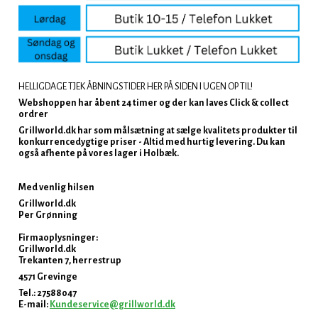
HELLIGDAGE TJEK ÅBNINGSTIDER HER PÅ SIDEN I UGEN OP TIL!
Webshoppen har åbent 24 timer og der kan laves Click & collect
ordrer
Grillworld.dk har som målsætning at sælge kvalitets produkter til
konkurrencedygtige priser - Altid med hurtig levering. Du kan
også afhente på vores lager i Holbæk.
Med venlig hilsen
Grillworld.dk
Per Grønning
Firmaoplysninger:
Grillworld.dk
Trekanten 7, herrestrup
4571 Grevinge
Tel.: 27588047
E-mail:
Kundeservice@grillworld.dk