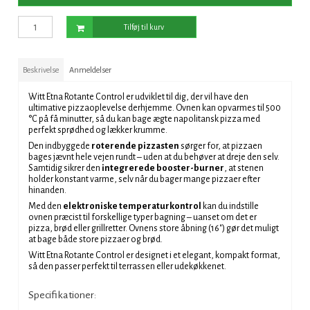
Tilføj til kurv
Beskrivelse
Anmeldelser
Witt Etna Rotante Control er udviklet til dig, der vil have den
ultimative pizzaoplevelse derhjemme. Ovnen kan opvarmes til 500
°C på få minutter, så du kan bage ægte napolitansk pizza med
perfekt sprødhed og lækker krumme.
Den indbyggede
roterende pizzasten
sørger for, at pizzaen
bages jævnt hele vejen rundt – uden at du behøver at dreje den selv.
Samtidig sikrer den
integrerede booster-burner
, at stenen
holder konstant varme, selv når du bager mange pizzaer efter
hinanden.
Med den
elektroniske temperaturkontrol
kan du indstille
ovnen præcist til forskellige typer bagning – uanset om det er
pizza, brød eller grillretter. Ovnens store åbning (16") gør det muligt
at bage både store pizzaer og brød.
Witt Etna Rotante Control er designet i et elegant, kompakt format,
så den passer perfekt til terrassen eller udekøkkenet.
Specifikationer: