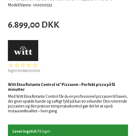
Model/Varenr.: 100000322
6.899,00 DKK
Ingen bedømmelse
Witt Etna Rotante Control 16" Pizzaovn – Perfekt pizza på få
minutter
Med Witt Etna Rotante Control får du en professionel pizzaovn til haven,
der giver sprøde bunde og saftigt fyld på kun 90 sekunder. Den roterende
pizzasten og den præcise temperaturkontrol gør det let at opnå
restaurantkvalitet – hver gang.
Leveringstid:
På lager