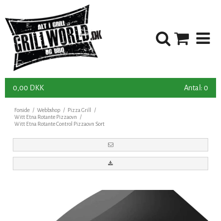
0,00 DKK
Antal: 0
Forside
/
Webbshop
/
Pizza Grill
/
Witt Etna Rotante Pizzaovn
/
Witt Etna Rotante Control Pizzaovn Sort