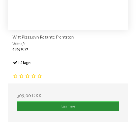
Witt Pizzaovn Rotante Frontsten
Witt a/s
48651027
På lager
309,00 DKK
Læs mere