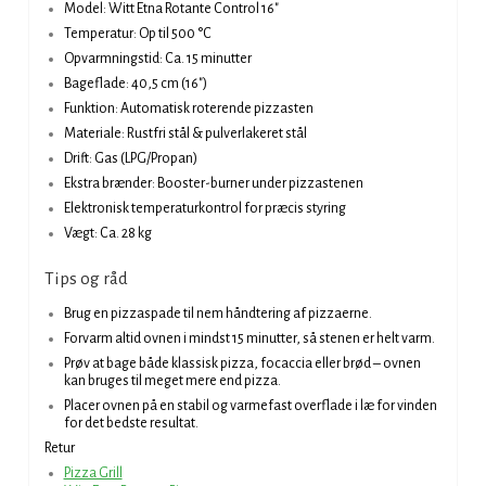
Model: Witt Etna Rotante Control 16"
Temperatur: Op til 500 °C
Opvarmningstid: Ca. 15 minutter
Bageflade: 40,5 cm (16")
Funktion: Automatisk roterende pizzasten
Materiale: Rustfri stål & pulverlakeret stål
Drift: Gas (LPG/Propan)
Ekstra brænder: Booster-burner under pizzastenen
Elektronisk temperaturkontrol for præcis styring
Vægt: Ca. 28 kg
Tips og råd
Brug en pizzaspade til nem håndtering af pizzaerne.
Forvarm altid ovnen i mindst 15 minutter, så stenen er helt varm.
Prøv at bage både klassisk pizza, focaccia eller brød – ovnen
kan bruges til meget mere end pizza.
Placer ovnen på en stabil og varmefast overflade i læ for vinden
for det bedste resultat.
Retur
Pizza Grill