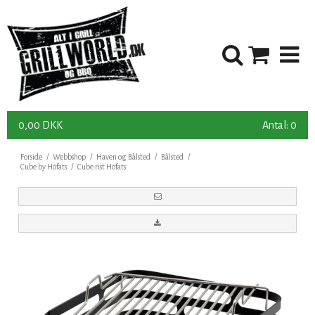
0,00 DKK
Antal: 0
Forside
/
Webbshop
/
Haven og Bålsted
/
Bålsted
/
Cube by Höfats
/
Cube rist Höfats