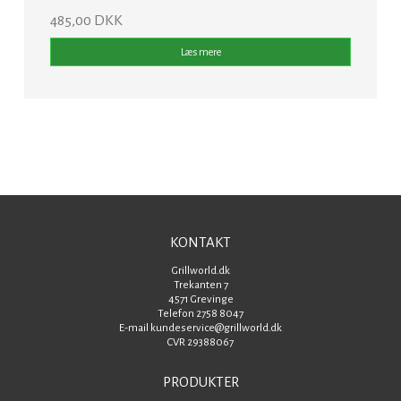
485,00 DKK
Læs mere
KONTAKT
Grillworld.dk
Trekanten 7
4571 Grevinge
Telefon 2758 8047
E-mail kundeservice@grillworld.dk
CVR 29388067
PRODUKTER