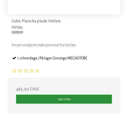
Cube Plancha plade Höfats
Höfats
020501
Smart emaljeret støbejernsrist fra Höfats
1-2 hverdage / På lager Grevinge MEGASTORE
485,00 DKK
Læs mere