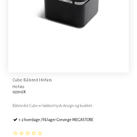
Cube Bålsted Höfats
Höfats
02010X
Bålstedet Cube er lækkert tysk design og kvalitet.
1-2 hverdage / På lager Grevinge MEGASTORE