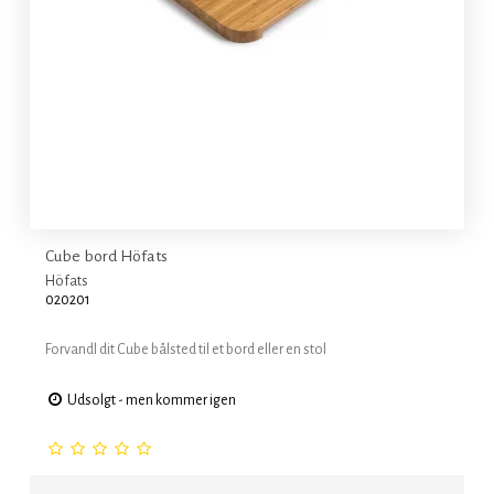
Cube bord Höfats
Höfats
020201
Forvandl dit Cube bålsted til et bord eller en stol
Udsolgt - men kommer igen