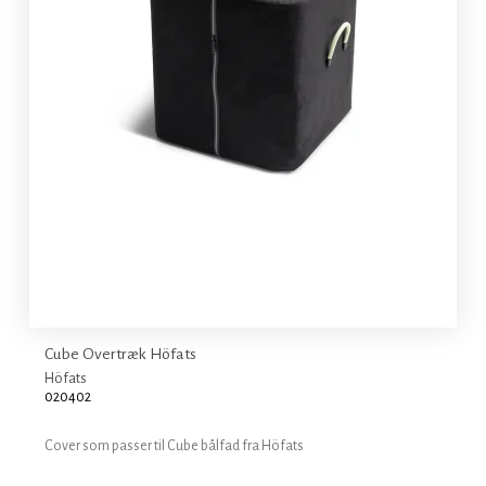
Cube Overtræk Höfats
Höfats
020402
Cover som passer til Cube bålfad fra Höfats