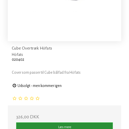
Cube Overtræk Höfats
Höfats
020402
Cover som passer til Cube bålfad fra Höfats
Udsolgt - men kommer igen
326,00 DKK
Læs mere