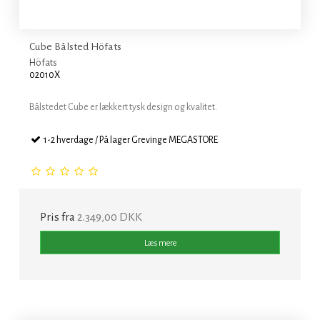
Cube Bålsted Höfats
Höfats
02010X
Bålstedet Cube er lækkert tysk design og kvalitet.
1-2 hverdage / På lager Grevinge MEGASTORE
Pris fra
2.349,00 DKK
Læs mere