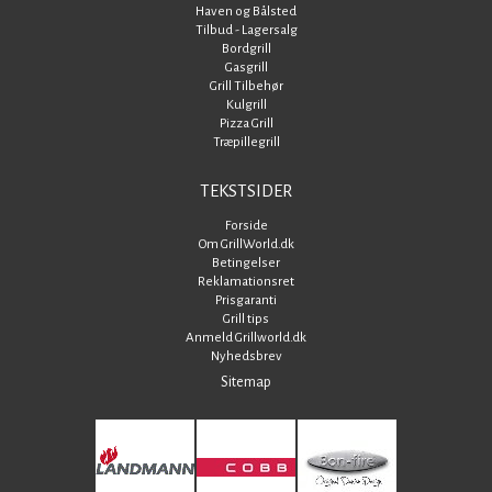
Haven og Bålsted
Tilbud - Lagersalg
Bordgrill
Gasgrill
Grill Tilbehør
Kulgrill
Pizza Grill
Træpillegrill
TEKSTSIDER
Forside
Om GrillWorld.dk
Betingelser
Reklamationsret
Prisgaranti
Grill tips
Anmeld Grillworld.dk
Nyhedsbrev
Sitemap