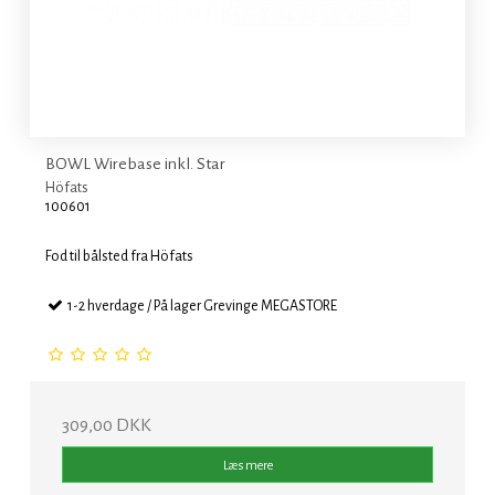
BOWL Wirebase inkl. Star
Höfats
100601
Fod til bålsted fra Höfats
1-2 hverdage / På lager Grevinge MEGASTORE
309,00 DKK
Læs mere