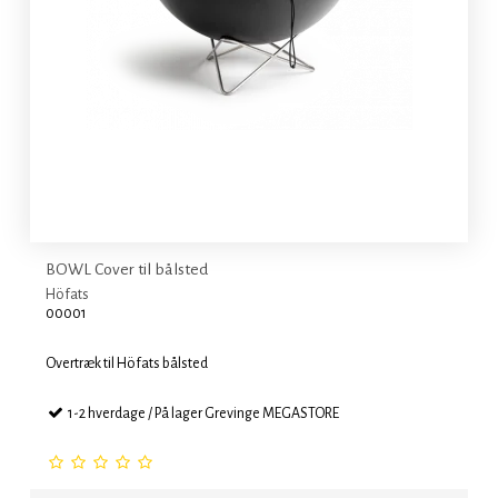
BOWL Cover til bålsted
Höfats
00001
Overtræk til Höfats bålsted
1-2 hverdage / På lager Grevinge MEGASTORE