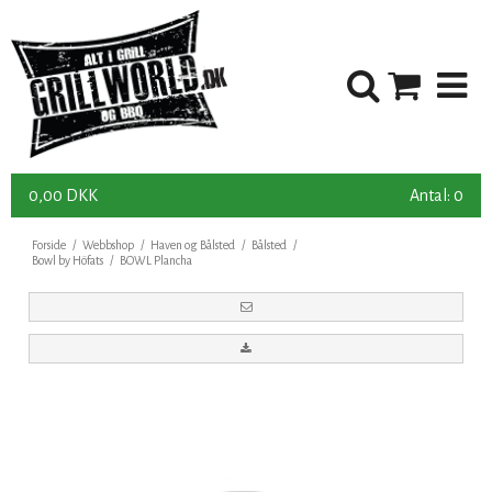
0,00 DKK
Antal: 0
Forside
/
Webbshop
/
Haven og Bålsted
/
Bålsted
/
Bowl by Höfats
/
BOWL Plancha