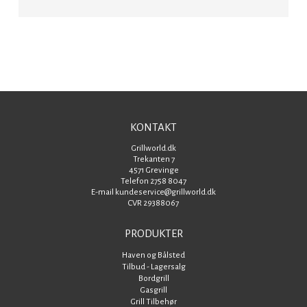
KONTAKT
Grillworld.dk
Trekanten 7
4571 Grevinge
Telefon 2758 8047
E-mail kundeservice@grillworld.dk
CVR 29388067
PRODUKTER
Haven og Bålsted
Tilbud - Lagersalg
Bordgrill
Gasgrill
Grill Tilbehør