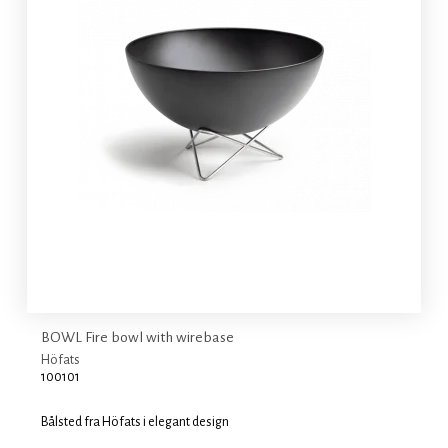
BOWL Fire bowl with wirebase
Höfats
100101
Bålsted fra Höfats i elegant design