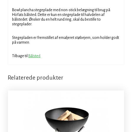
Bowl plancha stegeplade med non-stick belægning til brug på
Höfats bålsted. Dette er kun en stegeplade til halvdelen af
bålstedet. Ønsker du en helt rund ring, skal du bestille to
stegeplader.
Stegepladen er fremstillet af emaljeret støbejern, som holder godt
på varmen.
Tilbage til
Bålsted
Relaterede produkter