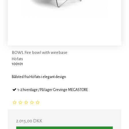
BOWL Fire bowl with wirebase
Höfats
100101
Bålsted fra Höfats i elegant design
1-2 hverdage / På lager Grevinge MEGASTORE
2.015,00 DKK