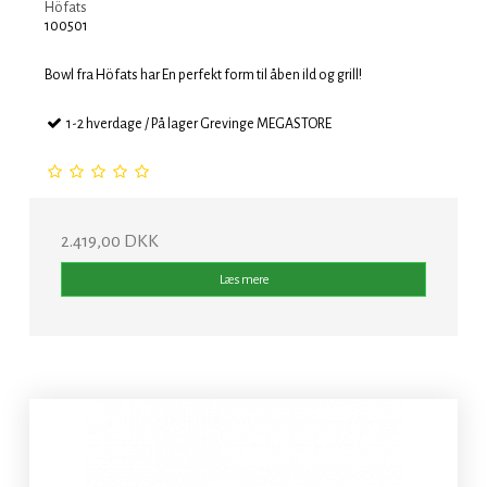
Höfats
100501
Bowl fra Höfats har En perfekt form til åben ild og grill!
1-2 hverdage / På lager Grevinge MEGASTORE
2.419,00 DKK
Læs mere