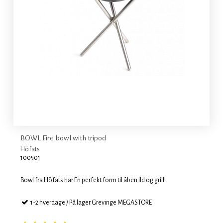
BOWL Fire bowl with tripod
Höfats
100501
Bowl fra Höfats har En perfekt form til åben ild og grill!
1-2 hverdage / På lager Grevinge MEGASTORE