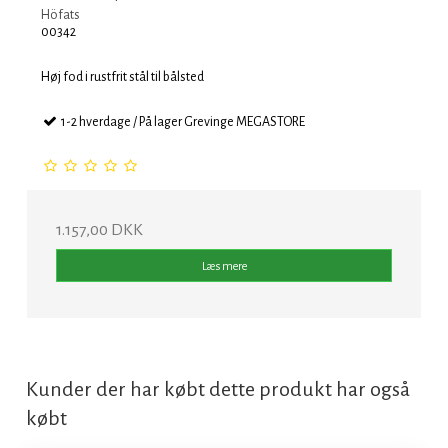
Höfats
00342
Høj fod i rustfrit stål til bålsted
1-2 hverdage / På lager Grevinge MEGASTORE
1.157,00 DKK
Læs mere
Kunder der har købt dette produkt har også
købt