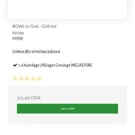
BOWL 57 Grid - Grill rist
Höfats
00339
Grillrist Ø57 til Höfats bålsted
1-2 hverdage / På lager Grevinge MEGASTORE
375,00 DKK
Læs mere