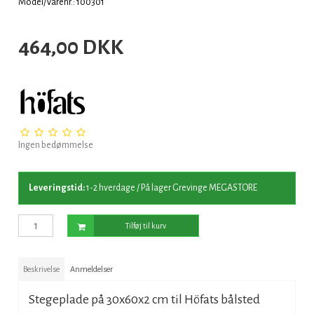
Model/Varenr.: 100301
464,00 DKK
Ingen bedømmelse
Leveringstid:
1-2 hverdage / På lager Grevinge MEGASTORE
Tilføj til kurv
Beskrivelse
Anmeldelser
Stegeplade på 30x60x2 cm til Höfats bålsted