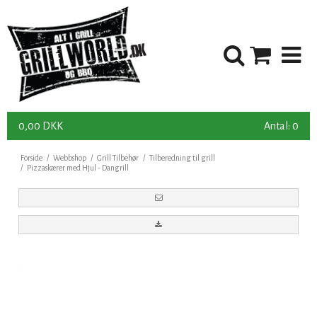
0,00 DKK
Antal: 0
Forside
/
Webbshop
/
Grill Tilbehør
/
Tilberedning til grill
/
Pizzaskærer med Hjul - Dangrill