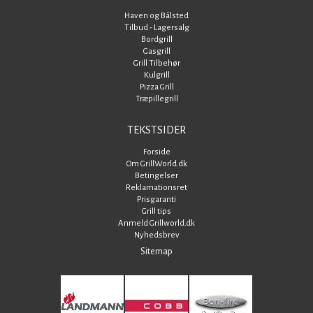
Haven og Bålsted
Tilbud - Lagersalg
Bordgrill
Gasgrill
Grill Tilbehør
Kulgrill
Pizza Grill
Træpillegrill
TEKSTSIDER
Forside
Om GrillWorld.dk
Betingelser
Reklamationsret
Prisgaranti
Grill tips
Anmeld Grillworld.dk
Nyhedsbrev
Sitemap