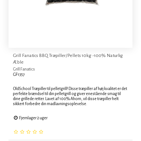
Grill Fanatics BBQ Træpiller/Pellets 10kg -100% Naturlig
Æble
Grill Fanatics
GF1357
OldSchool Træpiller til pelletgrill! Disse træpiller af høj kvalitet er det
perfekte brændsel til din pelletgrill og giver enestående smag til
dine grillede retter. Lavet af 100% Ahorn, vil disse træpiller helt
sikkert forbedre din madlavningsoplevelse.
Fjernlager 2 uger