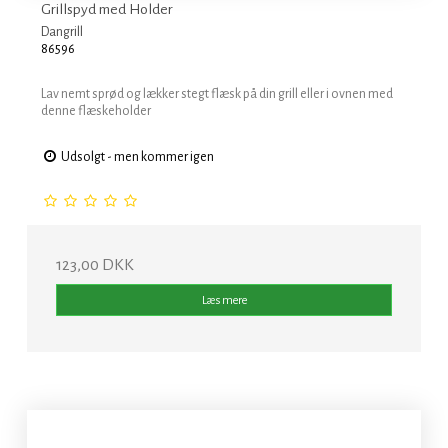
Grillspyd med Holder
Dangrill
86596
Lav nemt sprød og lækker stegt flæsk på din grill eller i ovnen med
denne flæskeholder
Udsolgt - men kommer igen
123,00 DKK
Læs mere