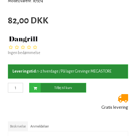
Model/Varenr.: 87974
82,00 DKK
Ingen bedømmelse
Leveringstid:
1-2 hverdage / På lager Grevinge MEGASTORE
Tilføj til kurv
Gratis levering
Beskrivelse
Anmeldelser