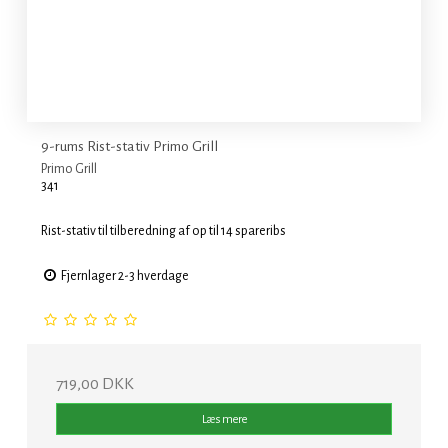
9-rums Rist-stativ Primo Grill
Primo Grill
341
Rist-stativ til tilberedning af op til 14 spareribs
Fjernlager 2-3 hverdage
719,00 DKK
Læs mere