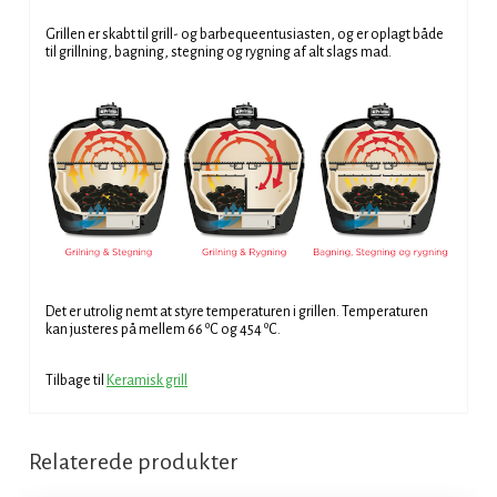
Grillen er skabt til grill- og barbequeentusiasten, og er oplagt både
til grillning, bagning, stegning og rygning af alt slags mad.
Det er utrolig nemt at styre temperaturen i grillen. Temperaturen
o
o
kan justeres på mellem 66
C og 454
C.
Tilbage til
Keramisk grill
Relaterede produkter