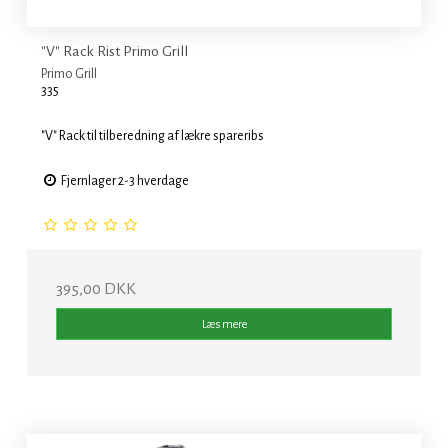
"V" Rack Rist Primo Grill
Primo Grill
335
"V" Rack til tilberedning af lækre spareribs
Fjernlager 2-3 hverdage
395,00 DKK
Læs mere