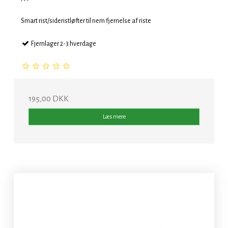
Smart rist/sideristløfter til nem fjernelse af riste
Fjernlager 2-3 hverdage
195,00 DKK
Læs mere