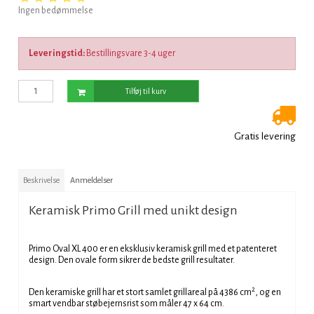
Ingen bedømmelse
Leveringstid:
Bestillingsvare 3-4 uger
Tilføj til kurv
Gratis levering
Beskrivelse
Anmeldelser
Keramisk Primo Grill med unikt design
Primo Oval XL 400 er en eksklusiv keramisk grill med et patenteret
design. Den ovale form sikrer de bedste grill resultater.
2
Den keramiske grill har et stort samlet grillareal på 4386 cm
, og en
smart vendbar støbejernsrist som måler 47 x 64 cm.