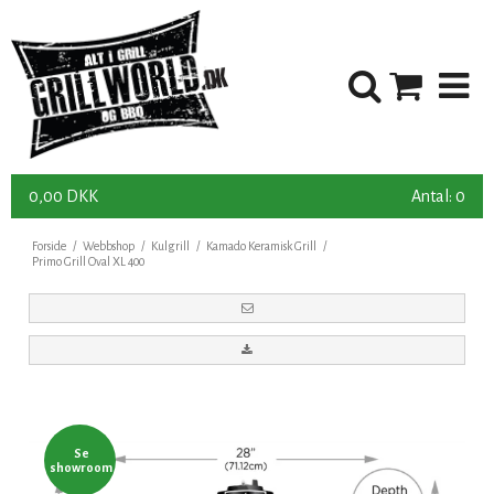
0,00 DKK
Antal: 0
Forside
/
Webbshop
/
Kulgrill
/
Kamado Keramisk Grill
/
Primo Grill Oval XL 400
Se
showroom