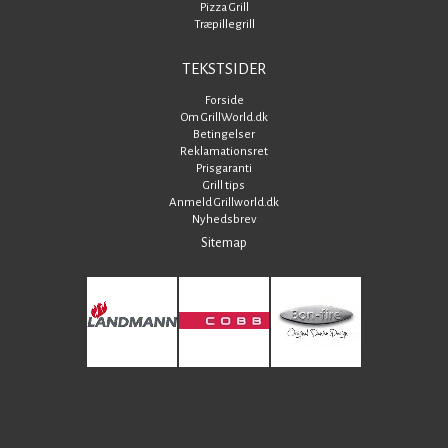
Pizza Grill
Træpillegrill
TEKSTSIDER
Forside
Om GrillWorld.dk
Betingelser
Reklamationsret
Prisgaranti
Grill tips
Anmeld Grillworld.dk
Nyhedsbrev
Sitemap