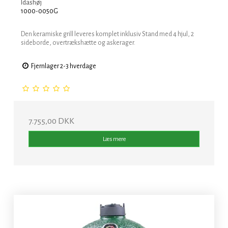
Idashøj
1000-0050G
Den keramiske grill leveres komplet inklusiv Stand med 4 hjul, 2
sideborde, overtrækshætte og askerager.
Fjernlager 2-3 hverdage
7.755,00 DKK
Læs mere