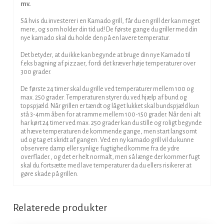
mv.
Så hvis du investerer i en Kamado grill, får du en grill der kan meget
mere, og som holder din tid ud! De første gange du griller med din
nye kamado skal du holde den på en lavere temperatur.
Det betyder, at du ikke kan begynde at bruge din nye Kamado til
f.eks bagning af pizzaer, fordi det kræver høje temperaturer over
300 grader.
De første 24 timer skal du grille ved temperaturer mellem 100 og
max. 250 grader. Temperaturen styrer du ved hjælp af bund og
topspjæld. Når grillen er tændt og låget lukket skal bundspjæld kun
stå 3-4mm åben for at ramme mellem 100-150 grader. Når den i alt
har kørt 24 timer ved max. 250 grader kan du stille og roligt begynde
at hæve temperaturen de kommende gange, men start langsomt
ud og tag et skridt af gangen. Ved en ny kamado grill vil du kunne
observere damp eller synlige fugtighed komme fra de ydre
overflader., og det er helt normalt, men så længe der kommer fugt
skal du fortsætte med lave temperaturer da du ellers risikerer at
gøre skade på grillen.
Relaterede produkter