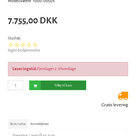
Model/Varenr.: 1000-0050S
7.755,00 DKK
Idashøj
Ingen bedømmelse
Leveringstid:
Fjernlager 2-3 hverdage
Tilføj til kurv
Gratis levering
Beskrivelse
Anmeldelser
Størrelse: Large Ø:49,5cm