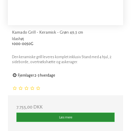
Kamado Grill - Keramisk - Grøn 49,5 cm
Idashøj
1000-0050G
Den keramiske grill leveres komplet inklusiv Stand med 4 hjul, 2
sideborde, overtrækshætte og askerager.
Fjernlager 2-3 hverdage
7.755,00 DKK
Læs mere