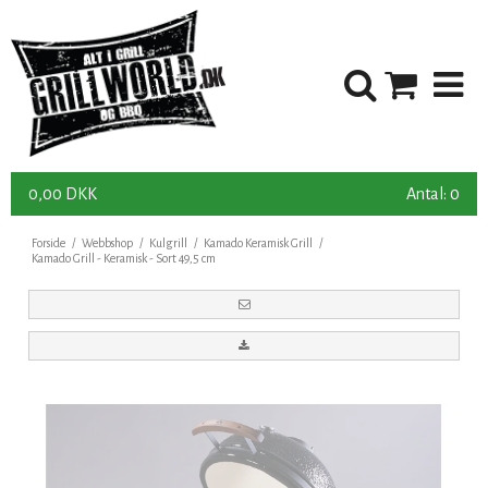
0,00 DKK
Antal: 0
Forside
/
Webbshop
/
Kulgrill
/
Kamado Keramisk Grill
/
Kamado Grill - Keramisk - Sort 49,5 cm