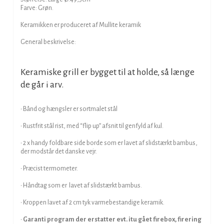
Farve: Grøn.
Keramikken er produceret af Mullite keramik
General beskrivelse:
Keramiske grill er bygget til at holde, så længe
de går i arv.
• Bånd og hængsler er sortmalet stål
• Rustfrit stål rist, med “flip up” afsnit til genfyld af kul.
• 2 x handy foldbare side borde som er lavet af slidstærkt bambus,
der modstår det danske vejr.
• Præcist termometer.
• Håndtag som er lavet af slidstærkt bambus.
• Kroppen lavet af 2 cm tyk varmebestandige keramik.
•
Garanti program der erstatter evt. itu gået firebox, firering