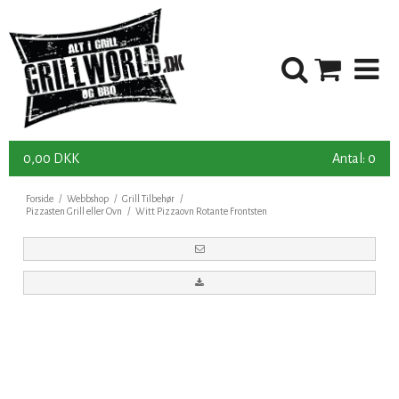
0,00 DKK
Antal: 0
Forside
/
Webbshop
/
Grill Tilbehør
/
Pizzasten Grill eller Ovn
/
Witt Pizzaovn Rotante Frontsten