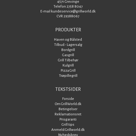
4571 Grevinge
Telefon 2758 8047
E-mail kundeservice@grillworld.dk
CVR 29388067
PRODUKTER
Haven og Bålsted
Tilbud - Lagersalg
Bordgrill
Gasgrill
Grill Tilbehør
Kulgrill
Pizza Grill
Træpillegrill
TEKSTSIDER
Forside
Om GrillWorld.dk
Betingelser
Reklamationsret
Prisgaranti
Grill tips
Anmeld Grillworld.dk
Nyhedsbrev