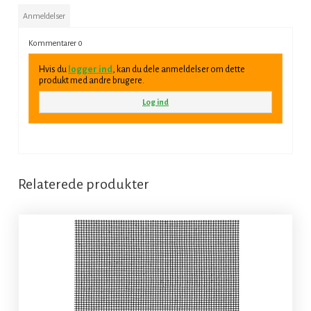
Anmeldelser
Kommentarer
0
Hvis du
logger ind
, kan du dele anmeldelser om dette
produkt med andre brugere.
Log ind
Relaterede produkter