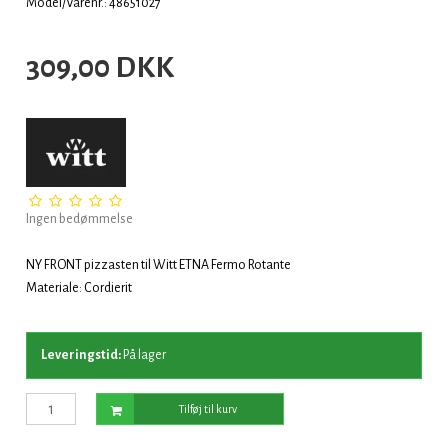
Model/Varenr.: 48651027
309,00 DKK
Ingen bedømmelse
NY FRONT pizzasten til Witt ETNA Fermo Rotante
Materiale: Cordierit
Leveringstid:
På lager
Tilføj til kurv